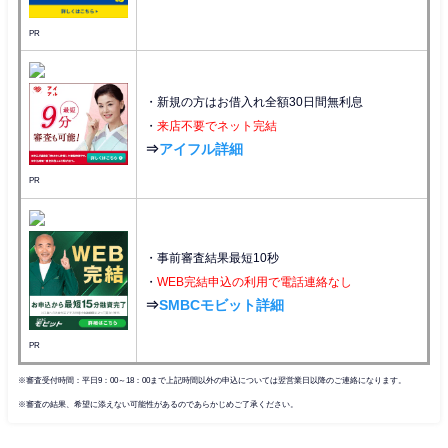
PR
・新規の方はお借入れ全額30日間無利息
・
来店不要でネット完結
⇒
アイフル詳細
PR
・事前審査結果最短10秒
・
WEB完結申込の利用で電話連絡なし
⇒
SMBCモビット詳細
PR
※審査受付時間：平日9：00～18：00まで上記時間以外の申込については翌営業日以降のご連絡になります。
※審査の結果、希望に添えない可能性があるのであらかじめご了承ください。