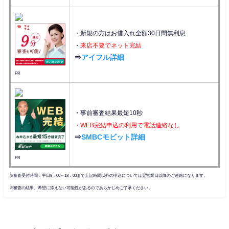
・新規の方はお借入れ全額30日間無利息
・
来店不要でネット完結
⇒
アイフル詳細
PR
・事前審査結果最短10秒
・
WEB完結申込の利用で電話連絡なし
⇒
SMBCモビット詳細
PR
※審査受付時間：平日9：00～18：00まで上記時間以外の申込については翌営業日以降のご連絡になります。
※審査の結果、希望に添えない可能性があるのであらかじめご了承ください。