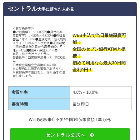
セントラル
大手に落ちた人必見
WEB申込で当日最短融資可
能！
全国のセブン銀行ATMと提
携！
初めて利用なら最大30日間
金利0円！
実質年率
4.8%～18.0%
審査時間
最短即日
WEB完結/来店不要/全国対応/限度額 100万円/
セントラル公式へ