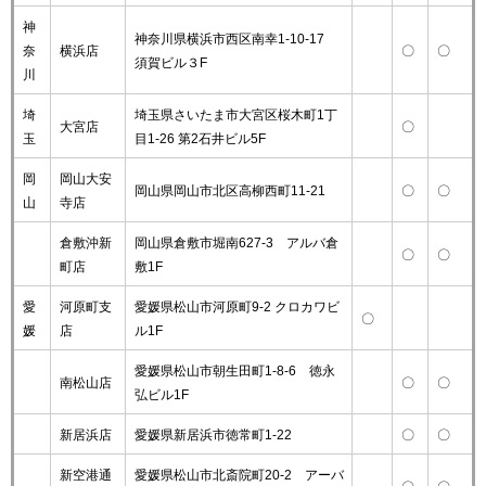
神
神奈川県横浜市西区南幸1-10-17
奈
横浜店
〇
〇
須賀ビル３F
川
埼
埼玉県さいたま市大宮区桜木町1丁
大宮店
〇
玉
目1-26 第2石井ビル5F
岡
岡山大安
岡山県岡山市北区高柳西町11-21
〇
〇
山
寺店
倉敷沖新
岡山県倉敷市堀南627-3 アルバ倉
〇
〇
町店
敷1F
愛
河原町支
愛媛県松山市河原町9-2 クロカワビ
〇
媛
店
ル1F
愛媛県松山市朝生田町1-8-6 徳永
南松山店
〇
〇
弘ビル1F
新居浜店
愛媛県新居浜市徳常町1-22
〇
〇
新空港通
愛媛県松山市北斎院町20-2 アーバ