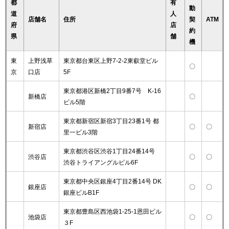
都
有
動
道
人
店舗名
住所
契
ATM
府
店
約
県
舗
機
東
上野浅草
東京都台東区上野7-2-2東叡堂ビル
〇
京
口店
5F
東京都港区新橋2丁目9番7号 K-16
新橋店
〇
ビル5階
東京都新宿区新宿3丁目23番1号 都
新宿店
〇
〇
里一ビル3階
東京都渋谷区渋谷1丁目24番14号
渋谷店
〇
〇
渋谷トライアングルビル6F
東京都中央区銀座4丁目2番14号 DK
銀座店
〇
〇
銀座ビルB1F
東京都豊島区西池袋1-25-1恩田ビル
池袋店
〇
〇
３F