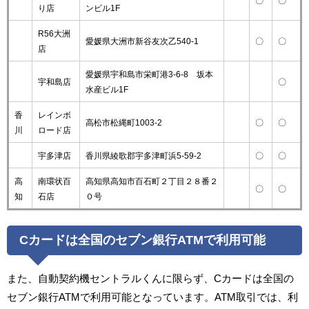
〇
〇
り店
ンビル1F
R56大洲
愛媛県大洲市新谷友次乙540-1
〇
〇
店
愛媛県宇和島市栄町港3-6-8 坂本
宇和島店
〇
水産ビル1F
香
レインボ
高松市松縄町1003-2
〇
〇
川
ロード店
宇多津店
香川県綾歌郡宇多津町浜5-59-2
〇
〇
高
南環状百
高知県高知市百石町２丁目２８番２
〇
〇
知
石店
０号
Cカードは全国のセブン銀行ATMで利用可能
また、自動契約機セントラルくんに限らず、Cカードは全国の
セブン銀行ATMで利用可能となっています。ATM取引では、利