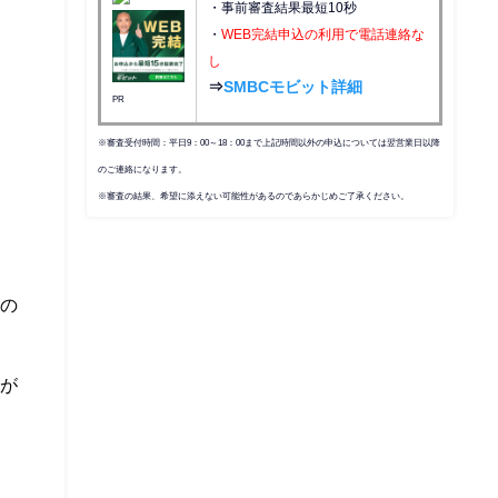
・事前審査結果最短10秒
・
WEB完結申込の利用で電話連絡な
し
⇒
SMBCモビット詳細
PR
※審査受付時間：平日9：00～18：00まで上記時間以外の申込については翌営業日以降
のご連絡になります。
※審査の結果、希望に添えない可能性があるのであらかじめご了承ください。
その
曲が