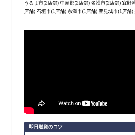
うるま市(2店舗) 中頭郡(2店舗) 名護市(2店舗) 宜野湾
店舗) 石垣市(1店舗) 糸満市(1店舗) 豊見城市(1店舗)
即日融資のコツ