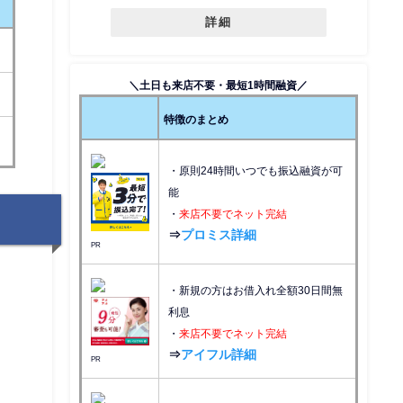
詳細
＼土日も来店不要・最短1時間融資／
特徴のまとめ
・原則24時間いつでも振込融資が可
能
・
来店不要でネット完結
⇒
プロミス詳細
PR
・新規の方はお借入れ全額30日間無
利息
・
来店不要でネット完結
⇒
アイフル詳細
PR