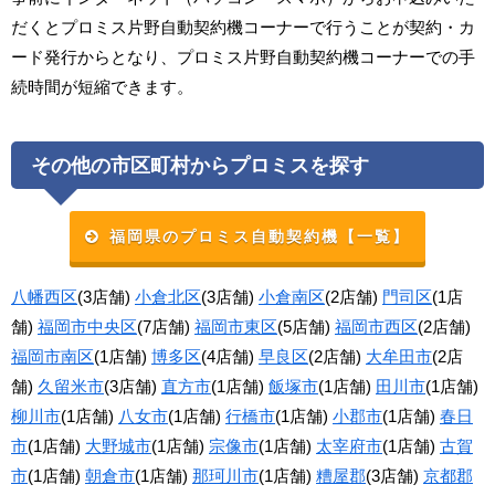
だくとプロミス片野自動契約機コーナーで行うことが契約・カ
ード発行からとなり、プロミス片野自動契約機コーナーでの手
続時間が短縮できます。
その他の市区町村からプロミスを探す
福岡県のプロミス自動契約機【一覧】
八幡西区
(3店舗)
小倉北区
(3店舗)
小倉南区
(2店舗)
門司区
(1店
舗)
福岡市中央区
(7店舗)
福岡市東区
(5店舗)
福岡市西区
(2店舗)
福岡市南区
(1店舗)
博多区
(4店舗)
早良区
(2店舗)
大牟田市
(2店
舗)
久留米市
(3店舗)
直方市
(1店舗)
飯塚市
(1店舗)
田川市
(1店舗)
柳川市
(1店舗)
八女市
(1店舗)
行橋市
(1店舗)
小郡市
(1店舗)
春日
市
(1店舗)
大野城市
(1店舗)
宗像市
(1店舗)
太宰府市
(1店舗)
古賀
市
(1店舗)
朝倉市
(1店舗)
那珂川市
(1店舗)
糟屋郡
(3店舗)
京都郡