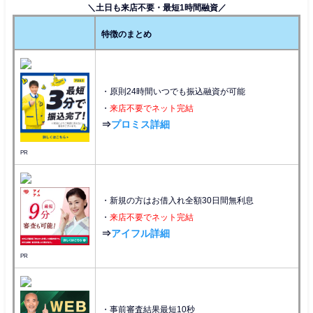
＼土日も来店不要・最短1時間融資／
特徴のまとめ
・原則24時間いつでも振込融資が可能
・
来店不要でネット完結
⇒
プロミス詳細
PR
・新規の方はお借入れ全額30日間無利息
・
来店不要でネット完結
⇒
アイフル詳細
PR
・事前審査結果最短10秒