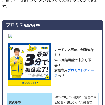
す。
プロミス
最短3分
PR
カードレス可能で郵送物な
し！
Web完結可能で来店も不
要！
女性専用
プロミスレディー
ス
あり
2025年8月25日以降：実質年率
実質年率
2.50％～18.00％／ご融資額