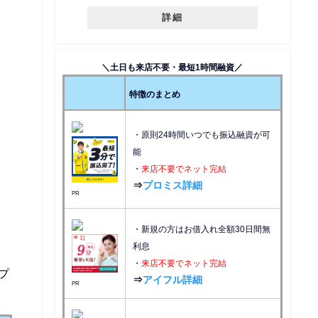
詳細
＼土日も来店不要・最短1時間融資／
特徴のまとめ
・原則24時間いつでも振込融資が可
能
・
来店不要でネット完結
⇒
プロミス詳細
PR
・新規の方はお借入れ全額30日間無
利息
・
来店不要でネット完結
プ
⇒
アイフル詳細
PR