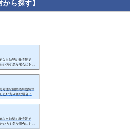
村から探す】
能な自動契約機情報で
したい方や急な場合にお近
みする時の流れ高知市の
。タッチパネルでスムー
ます。審査中はカードの
い...
利用可能な自動契約機情報
をしたい方や急な場合にお
し込みする時の流れ四万
します。タッチパネルで
査をします。審査中はカ
...
能な自動契約機情報で
したい方や急な場合にお近
みする時の流れ香南市の