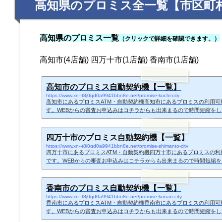
高知県のプロミス全一覧【市区町
高知県のプロミス一覧
（クリックで詳細を確認できます。）
高知市(4店舗) 四万十市(1店舗) 香南市(1店舗)
高知市のプロミス自動契約機【一覧】
https://www.xn--t8j0gd0a9941bbn8e.net/promise-kochi-city
高知市にあるプロミスATM・自動契約機高知市にあるプロミスの利用可
す。WEBからの審査お申込みはコチラからも出来まるので時間短縮を
くで店舗が見つからない時などにどうぞ。高知市の無人契約機で申し込
プロミス無人契約機に必要書類を持参した上、自動契約機へ来店します
ズに申し込み出来るのがメリット。お申し込みの内容をもとに審査をし
四万十市のプロミス自動契約機【一覧】
ご利用方法の説明ビデオが流れるので、審査の結果、契約可能額が分かると
https://www.xn--t8j0gd0a9941bbn8e.net/promise-shimanto-city
四万十市にあるプロミスATM・自動契約機四万十市にあるプロミスの
です。WEBからの審査お申込みはコチラからも出来まるので時間短縮
近くで店舗が見つからない時などにどうぞ。四万十市の無人契約機で申
十市のプロミス無人契約機に必要書類を持参した上、自動契約機へ来店
スムーズに申し込み出来るのがメリット。お申し込みの内容をもとに審
香南市のプロミス自動契約機【一覧】
ードのご利用方法の説明ビデオが流れるので、審査の結果、契約可能額が分
https://www.xn--t8j0gd0a9941bbn8e.net/promise-konan-city
香南市にあるプロミスATM・自動契約機香南市にあるプロミスの利用可
す。WEBからの審査お申込みはコチラからも出来まるので時間短縮を
くで店舗が見つからない時などにどうぞ。香南市の無人契約機で申し込