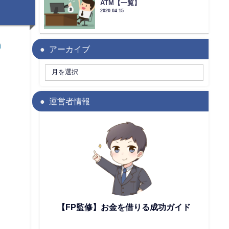
ATM【一覧】
2020.04.15
当
アーカイブ
運営者情報
【FP監修】お金を借りる成功ガイド