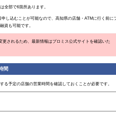
。タッチパネルでスムー
Mは全部で6箇所あります。
ます。審査中はカードの
い...
5日申し込むことが可能なので、高知県の店舗・ATMに行く前に
日融資も可能です。
変更されるため、最新情報はプロミス公式サイトを確認いた
時間
用する予定の店舗の営業時間を確認しておくことが必要です。