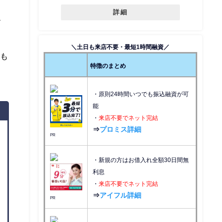
詳細
ー
＼土日も来店不要・最短1時間融資／
のも
特徴のまとめ
・原則24時間いつでも振込融資が可
能
・
来店不要でネット完結
⇒
プロミス詳細
PR
・新規の方はお借入れ全額30日間無
利息
・
来店不要でネット完結
⇒
アイフル詳細
PR