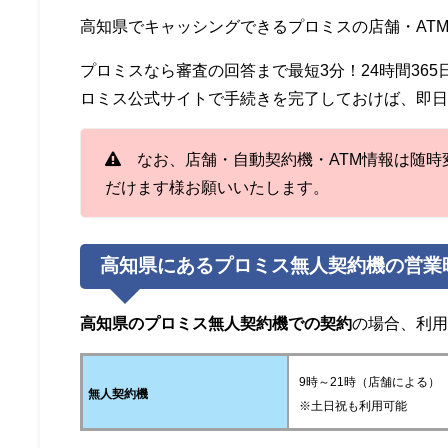
プロミス無人契約機に必要書類を持参した上、自動契約機へ来店します
高知県でキャッシングできるプロミスの店舗・AT
ズに申し込み出来るのがメリット。お申し込みの内容をもとに審査をし
ご利用方法の説明ビデオが流れるので、審査の結果、契約可能額が分かると
プロミスなら審査の回答まで最短3分！24時間36
ロミス公式サイトで手続きを完了しておけば、即
なお、店舗・自動契約機・ATM情報は随時
だけます様お願いいたします。
高知県にあるプロミス無人契約機の営業
高知県のプロミス無人契約機での契約
の場合、利
9時～21時（店舗による）
無人契約機
※土日祝も利用可能