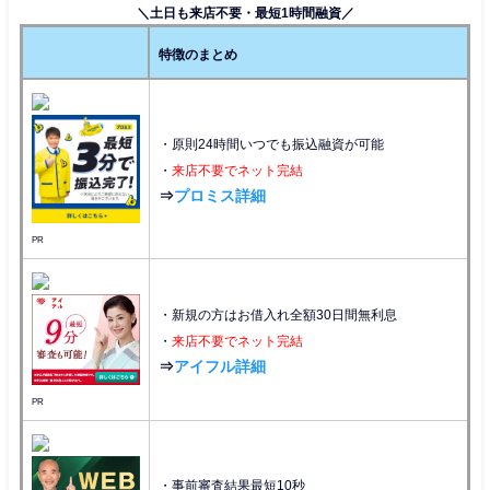
＼土日も来店不要・最短1時間融資／
特徴のまとめ
・原則24時間いつでも振込融資が可能
・
来店不要でネット完結
⇒
プロミス詳細
PR
・新規の方はお借入れ全額30日間無利息
・
来店不要でネット完結
⇒
アイフル詳細
PR
・事前審査結果最短10秒