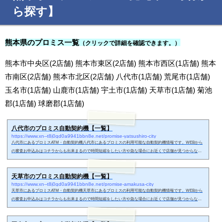
ら探す】
熊本県のプロミス一覧
（クリックで詳細を確認できます。）
熊本市中央区(2店舗) 熊本市東区(2店舗) 熊本市西区(1店舗) 熊本
市南区(2店舗) 熊本市北区(2店舗) 八代市(1店舗) 荒尾市(1店舗)
玉名市(1店舗) 山鹿市(1店舗) 宇土市(1店舗) 天草市(1店舗) 菊池
郡(1店舗) 球磨郡(1店舗)
八代市のプロミス自動契約機【一覧】
https://www.xn--t8j0gd0a9941bbn8e.net/promise-yatsushiro-city
八代市にあるプロミスATM・自動契約機八代市にあるプロミスの利用可能な自動契約機情報です。WEBから
の審査お申込みはコチラからも出来まるので時間短縮をしたい方や急な場合にお近くで店舗が見つからない
時などにどうぞ。八代市の無人契約機で申し込みする時の流れ八代市のプロミス無人契約機に必要書類を持
参した上、自動契約機へ来店します。タッチパネルでスムーズに申し込み出来るのがメリット。お申し込み
天草市のプロミス自動契約機【一覧】
の内容をもとに審査をします。審査中はカードのご利用方法の説明ビデオが流れるので、審査の結果、契約
https://www.xn--t8j0gd0a9941bbn8e.net/promise-amakusa-city
可能額が分かるとい...
天草市にあるプロミスATM・自動契約機天草市にあるプロミスの利用可能な自動契約機情報です。WEBから
の審査お申込みはコチラからも出来まるので時間短縮をしたい方や急な場合にお近くで店舗が見つからない
時などにどうぞ。天草市の無人契約機で申し込みする時の流れ天草市のプロミス無人契約機に必要書類を持
参した上、自動契約機へ来店します。タッチパネルでスムーズに申し込み出来るのがメリット。お申し込み