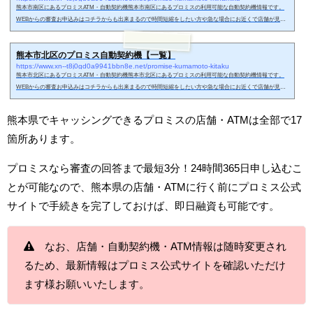
熊本市南区にあるプロミスATM・自動契約機熊本市南区にあるプロミスの利用可能な自動契約機情報です。
WEBからの審査お申込みはコチラからも出来まるので時間短縮をしたい方や急な場合にお近くで店舗が見つ
からない時などにどうぞ。熊本市南区の無人契約機で申し込みする時の流れ熊本市南区のプロミス無人契約
機に必要書類を持参した上、自動契約機へ来店します。タッチパネルでスムーズに申し込み出来るのがメリ
熊本市北区のプロミス自動契約機【一覧】
ット。お申し込みの内容をもとに審査をします。審査中はカードのご利用方法の説明ビデオが流れるので、
https://www.xn--t8j0gd0a9941bbn8e.net/promise-kumamoto-kitaku
審査の結果、契約可...
熊本市北区にあるプロミスATM・自動契約機熊本市北区にあるプロミスの利用可能な自動契約機情報です。
WEBからの審査お申込みはコチラからも出来まるので時間短縮をしたい方や急な場合にお近くで店舗が見つ
からない時などにどうぞ。熊本市北区の無人契約機で申し込みする時の流れ熊本市北区のプロミス無人契約
機に必要書類を持参した上、自動契約機へ来店します。タッチパネルでスムーズに申し込み出来るのがメリ
熊本県でキャッシングできるプロミスの店舗・ATMは全部で17
ット。お申し込みの内容をもとに審査をします。審査中はカードのご利用方法の説明ビデオが流れるので、
審査の結果、契約可...
箇所あります。
プロミスなら審査の回答まで最短3分！24時間365日申し込むこ
とが可能なので、熊本県の店舗・ATMに行く前にプロミス公式
サイトで手続きを完了しておけば、即日融資も可能です。
なお、店舗・自動契約機・ATM情報は随時変更され
るため、最新情報はプロミス公式サイトを確認いただけ
ます様お願いいたします。