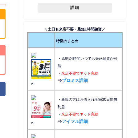
詳細
＼土日も来店不要・最短1時間融資／
特徴のまとめ
・原則24時間いつでも振込融資が可
能
・
来店不要でネット完結
⇒
プロミス詳細
PR
・新規の方はお借入れ全額30日間無
利息
・
来店不要でネット完結
⇒
アイフル詳細
PR