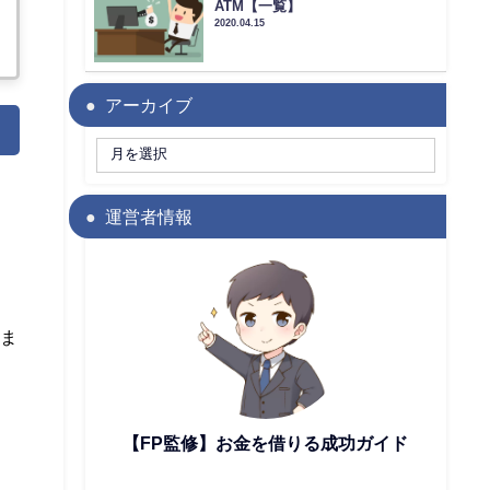
ATM【一覧】
2020.04.15
アーカイブ
運営者情報
いま
【FP監修】お金を借りる成功ガイド