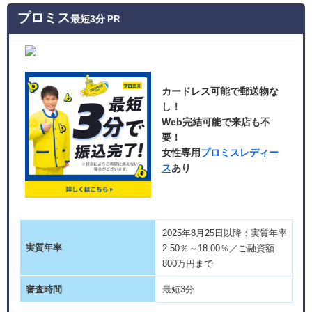
プロミス
最短3分
PR
カードレス可能で郵送物な
し！
Web完結可能で来店も不
要！
女性専用
プロミスレディー
ス
あり
2025年8月25日以降：実質年率
実質年率
2.50％～18.00％／ご融資額
800万円まで
審査時間
最短3分