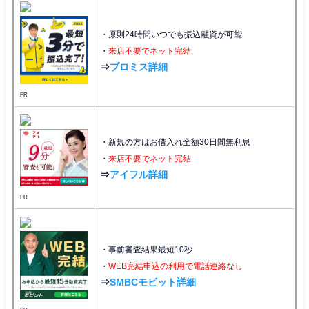
・原則24時間いつでも振込融資が可能
・
来店不要でネット完結
⇒
プロミス詳細
PR
・新規の方はお借入れ全額30日間無利息
・
来店不要でネット完結
⇒
アイフル詳細
PR
・事前審査結果最短10秒
・
WEB完結申込の利用で電話連絡なし
⇒
SMBCモビット詳細