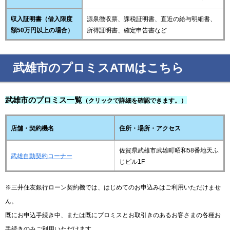
収入証明書（借入限度
源泉徴収票、課税証明書、直近の給与明細書、
額50万円以上の場合）
所得証明書、確定申告書など
武雄市のプロミスATMはこちら
武雄市のプロミス一覧
（クリックで詳細を確認できます。）
店舗・契約機名
住所・場所・アクセス
佐賀県武雄市武雄町昭和58番地天ふ
武雄自動契約コーナー
じビル1F
※三井住友銀行ローン契約機では、はじめてのお申込みはご利用いただけませ
ん。
既にお申込手続き中、または既にプロミスとお取引きのあるお客さまの各種お
手続きのみご利用いただけます。