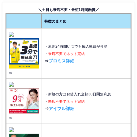
＼土日も来店不要・最短1時間融資／
特徴のまとめ
・原則24時間いつでも振込融資が可能
・
来店不要でネット完結
⇒
プロミス詳細
PR
・新規の方はお借入れ全額30日間無利息
・
来店不要でネット完結
⇒
アイフル詳細
PR