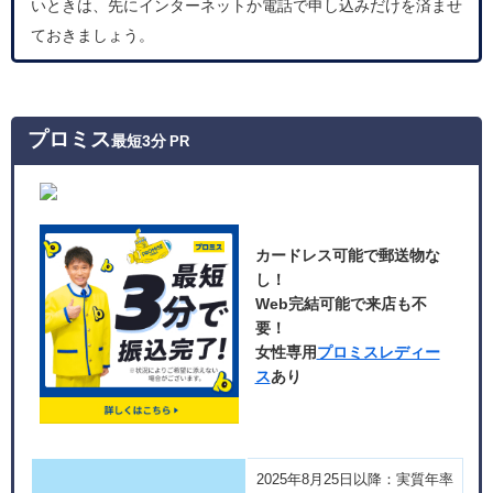
いときは、先にインターネットか電話で申し込みだけを済ませ
ておきましょう。
プロミス
最短3分
PR
カードレス可能で郵送物な
し！
Web完結可能で来店も不
要！
女性専用
プロミスレディー
ス
あり
2025年8月25日以降：実質年率