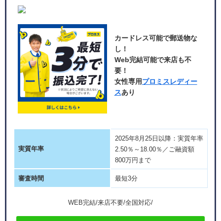
カードレス可能で郵送物な
し！
Web完結可能で来店も不
要！
女性専用
プロミスレディー
ス
あり
2025年8月25日以降：実質年率
実質年率
2.50％～18.00％／ご融資額
800万円まで
審査時間
最短3分
WEB完結/来店不要/全国対応/