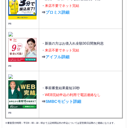
・
来店不要でネット完結
⇒
プロミス詳細
PR
・新規の方はお借入れ全額30日間無利息
・
来店不要でネット完結
⇒
アイフル詳細
PR
・事前審査結果最短10秒
・
WEB完結申込の利用で電話連絡なし
⇒
SMBCモビット詳細
PR
※審査受付時間：平日9：00～18：00まで上記時間以外の申込については翌営業日以降のご連絡になります。