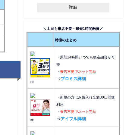
詳細
＼土日も来店不要・最短1時間融資／
特徴のまとめ
・原則24時間いつでも振込融資が可
能
・
来店不要でネット完結
⇒
プロミス詳細
PR
・新規の方はお借入れ全額30日間無
利息
・
来店不要でネット完結
⇒
アイフル詳細
PR