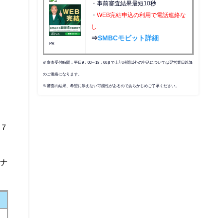
・事前審査結果最短10秒
・
WEB完結申込の利用で電話連絡な
し
⇒
SMBCモビット詳細
PR
※審査受付時間：平日9：00～18：00まで上記時間以外の申込については翌営業日以降
のご連絡になります。
※審査の結果、希望に添えない可能性があるのであらかじめご了承ください。
、７
ーナ