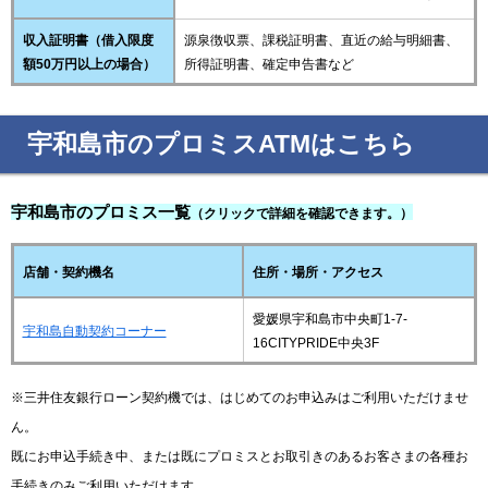
収入証明書（借入限度
源泉徴収票、課税証明書、直近の給与明細書、
額50万円以上の場合）
所得証明書、確定申告書など
宇和島市のプロミスATMはこちら
宇和島市のプロミス一覧
（クリックで詳細を確認できます。）
店舗・契約機名
住所・場所・アクセス
愛媛県宇和島市中央町1-7-
宇和島自動契約コーナー
16CITYPRIDE中央3F
※三井住友銀行ローン契約機では、はじめてのお申込みはご利用いただけませ
ん。
既にお申込手続き中、または既にプロミスとお取引きのあるお客さまの各種お
手続きのみご利用いただけます。