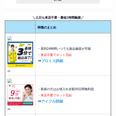
＼土日も来店不要・最短1時間融資／
特徴のまとめ
・原則24時間いつでも振込融資が可能
・
来店不要でネット完結
⇒
プロミス詳細
PR
・新規の方はお借入れ全額30日間無利息
・
来店不要でネット完結
⇒
アイフル詳細
PR