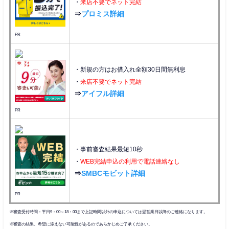
・
来店不要でネット完結
⇒
プロミス詳細
PR
・新規の方はお借入れ全額30日間無利息
・
来店不要でネット完結
⇒
アイフル詳細
PR
・事前審査結果最短10秒
・
WEB完結申込の利用で電話連絡なし
⇒
SMBCモビット詳細
PR
※審査受付時間：平日9：00～18：00まで上記時間以外の申込については翌営業日以降のご連絡になります。
※審査の結果、希望に添えない可能性があるのであらかじめご了承ください。