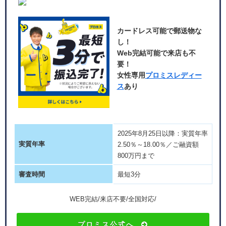
カードレス可能で郵送物な
し！
Web完結可能で来店も不
要！
女性専用
プロミスレディー
ス
あり
2025年8月25日以降：実質年率
実質年率
2.50％～18.00％／ご融資額
800万円まで
審査時間
最短3分
WEB完結/来店不要/全国対応/
プロミス公式へ