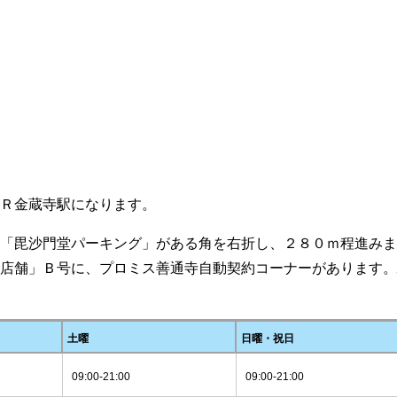
ＪＲ金蔵寺駅になります。
に「毘沙門堂パーキング」がある角を右折し、２８０ｍ程進み
山店舗」Ｂ号に、プロミス善通寺自動契約コーナーがあります
土曜
日曜・祝日
09:00-21:00
09:00-21:00