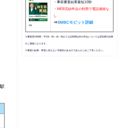
・事前審査結果最短10秒
・
WEB完結申込の利用で電話連絡な
し
⇒
SMBCモビット詳細
PR
※審査受付時間：平日9：00～18：00まで上記時間以外の申込については翌営業日以降
のご連絡になります。
※審査の結果、希望に添えない可能性があるのであらかじめご了承ください。
ま
。駅