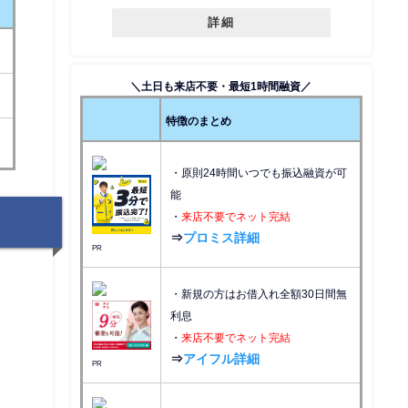
詳細
＼土日も来店不要・最短1時間融資／
特徴のまとめ
・原則24時間いつでも振込融資が可
能
・
来店不要でネット完結
⇒
プロミス詳細
PR
・新規の方はお借入れ全額30日間無
利息
・
来店不要でネット完結
⇒
アイフル詳細
PR