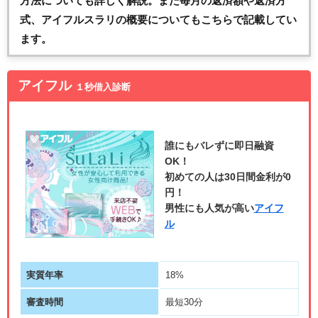
方法についても詳しく解説。また毎月の返済額や返済方
式、アイフルスラリの概要についてもこちらで記載してい
ます。
アイフル
１秒借入診断
誰にもバレずに即日融資
OK！
初めての人は30日間金利が0
円！
男性にも人気が高い
アイフ
ル
実質年率
18%
審査時間
最短30分