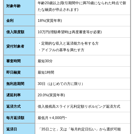
年齢20歳以上(取引期間中に満70歳になられた時点で新
対象年齢
たな融資が停止されます)
金利
18%(実質年率)
借入限度額
10万円(増額希望時は再度審査等が必要)
・定期的な収入と返済能力を有する方
貸付対象者
・アイフルの基準を満たす方
審査時間
最短30分
即日融資
最短1時間
無利息期間
30日（はじめての方に限り）
遅延利率
20.0%(実質年率)
返済方式
借入後残高スライド元利定額リボルビング返済方式
毎月返済額
最低月々4,000円~
返済日
「35日ごと」又は「毎月約定日払い」から選択可能