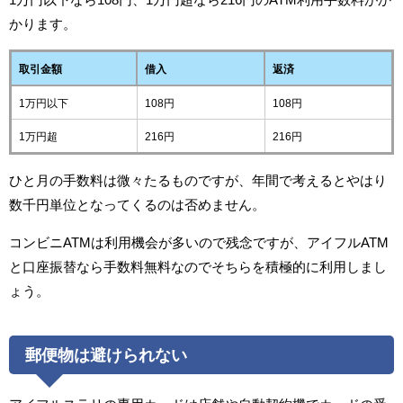
かります。
取引金額
借入
返済
1万円以下
108円
108円
1万円超
216円
216円
ひと月の手数料は微々たるものですが、年間で考えるとやはり
数千円単位となってくるのは否めません。
コンビニATMは利用機会が多いので残念ですが、アイフルATM
と口座振替なら手数料無料なのでそちらを積極的に利用しまし
ょう。
郵便物は避けられない