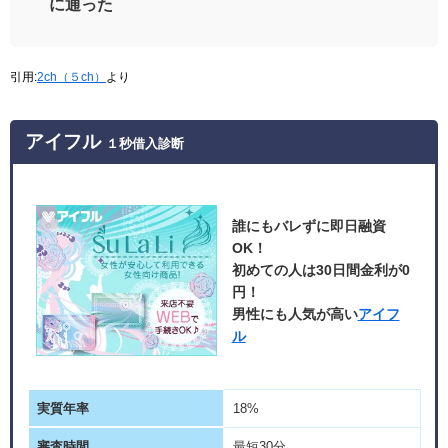
に通った
引用:
2ch（５ch）
より
アイフル
１秒借入診断
誰にもバレずに即日融資
OK！
初めての人は30日間金利が0
円！
男性にも人気が高い
アイフ
ル
実質年率
18%
審査時間
最短30分