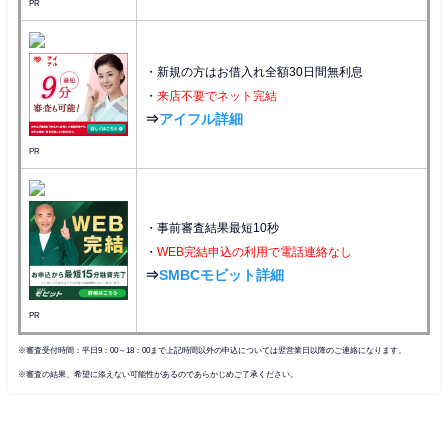
PR
・新規の方はお借入れ全額30日間無利息
・
来店不要でネット完結
⇒
アイフル詳細
PR
・事前審査結果最短10秒
・
WEB完結申込の利用で電話連絡なし
⇒
SMBCモビット詳細
PR
※審査受付時間：平日9：00～18：00まで上記時間以外の申込については翌営業日以降のご連絡になります。
※審査の結果、希望に添えない可能性があるのであらかじめご了承ください。