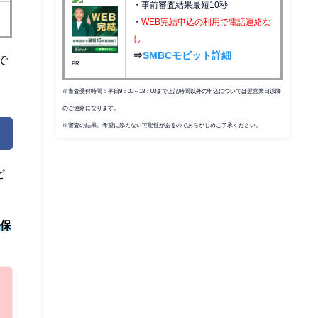
・事前審査結果最短10秒
・
WEB完結申込の利用で電話連絡な
し
⇒
SMBCモビット詳細
で
PR
※審査受付時間：平日9：00～18：00まで上記時間以外の申込については翌営業日以降
のご連絡になります。
※審査の結果、希望に添えない可能性があるのであらかじめご了承ください。
ピ
康保