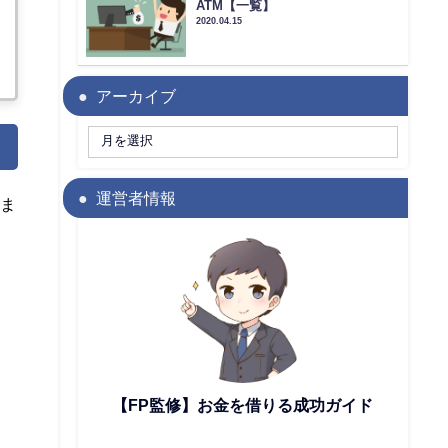
ATM【一覧】
2020.04.15
アーカイブ
運営者情報
資ま
【FP監修】お金を借りる成功ガイド