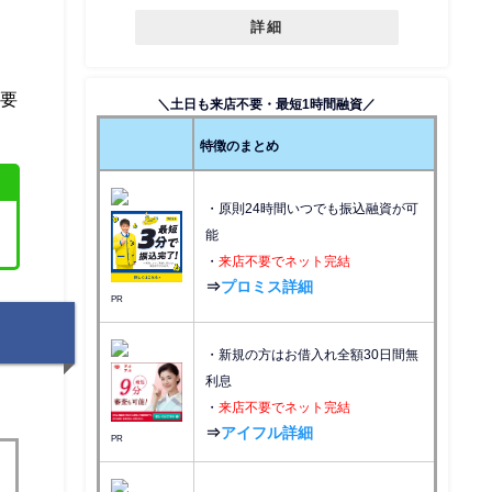
詳細
必要
＼土日も来店不要・最短1時間融資／
特徴のまとめ
・原則24時間いつでも振込融資が可
能
・
来店不要でネット完結
⇒
プロミス詳細
PR
・新規の方はお借入れ全額30日間無
利息
・
来店不要でネット完結
⇒
アイフル詳細
PR